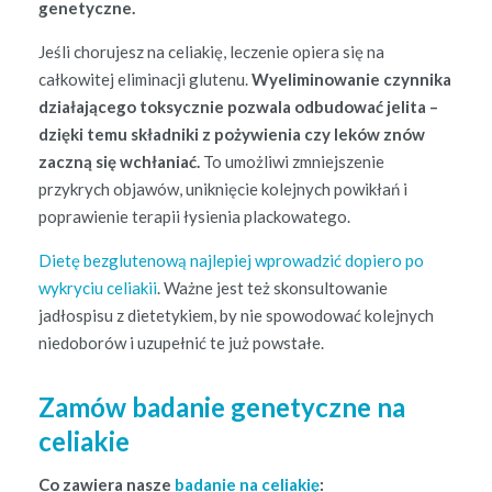
genetyczne.
Jeśli cho­ru­jesz na celi­ak­ię, lecze­nie opiera się na
całkowitej elim­i­nacji glutenu.
Wye­lim­i­nowanie czyn­ni­ka
dzi­ała­jącego toksy­cznie pozwala odbu­dować jeli­ta –
dzię­ki temu skład­ni­ki z poży­wienia czy leków znów
zaczną się wchła­ni­ać.
To umożli­wi zmniejsze­nie
przykrych objawów, uniknię­cie kole­jnych powikłań i
popraw­ie­nie ter­apii łysienia plackowatego.
Dietę bezg­lutenową najlepiej wprowadz­ić dopiero po
wykryciu celi­akii
. Ważne jest też skon­sul­towanie
jadłospisu z diete­tykiem, by nie spowodować kole­jnych
niedoborów i uzu­pełnić te już powstałe.
Zamów badanie genetyczne na
celiakie
Co zaw­iera nasze
badanie na celi­ak­ię
: