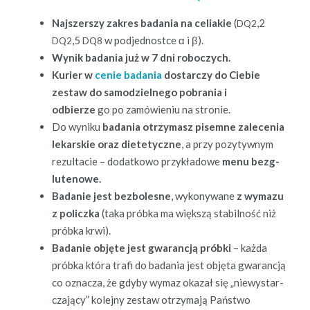
Najsz­er­szy zakres bada­nia na celi­akie
(
,2
DQ2
,5
w pod­jed­nos­tce α i β).
DQ2
DQ8
Wynik bada­nia już w 7 dni roboczych.
Kuri­er w
cenie bada­nia
dostar­czy do Ciebie
zestaw do samodziel­nego pobra­nia i
odbierze
go po zamówie­niu na stronie.
Do wyniku
bada­nia otrzy­masz pisemne zalece­nia
lekarskie oraz diete­ty­czne
, a przy pozy­ty­wnym
rezulta­cie – dodatkowo przykład­owe
menu bezg­
lutenowe.
Badanie jest bezbolesne
, wykony­wane
z wymazu
z policz­ka
(taka prób­ka ma więk­szą sta­bil­ność niż
prób­ka krwi).
Badanie objęte jest gwarancją prób­ki
– każ­da
prób­ka która trafi do bada­nia jest obję­ta gwarancją
co oznacza, że gdy­by wymaz okazał się „niewystar­
cza­ją­cy” kole­jny zestaw otrzy­ma­ją Państ­wo