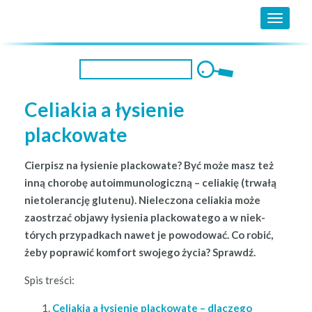
MENU
Celiakia a łysienie
plackowate
Cier­pisz na łysie­nie plack­owate? Być może masz też
inną chorobę autoim­muno­log­iczną – celi­ak­ię (trwałą
nietol­er­ancję glutenu). Nielec­zona celi­akia może
zaostrzać objawy łysienia plack­owa­t­ego a w niek­
tórych przy­pad­kach nawet je powodować. Co robić,
żeby popraw­ić kom­fort swo­jego życia? Sprawdź.
Spis treś­ci:
Celi­akia a łysie­nie plack­owate – dlaczego