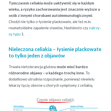
Tym­cza­sem celi­akia może uak­ty­wnić się w każdym
wieku, a ryzyko zachorowa­nia jest znacznie wyższe u
osób z inny­mi choroba­mi autoim­muno­log­iczny­mi
.
Chodzi nie tylko o łysie­nie plack­owate, ale też m.in.
reuma­toidalne zapale­nie stawów, Hashimo­to czy
cukrzy­
cę typu
1.
Nieleczona celiakia – łysienie plackowate
to tylko jeden z objawów
Trwała nietol­er­anc­ja glutenu
może mieć bard­zo
różnorodne objawy – u każdego trochę inne
. To
dodatkowo utrud­nia rozpoz­nanie, ponieważ niewielu
lekarzy łączy obec­ne u chorych symp­to­my z celiakią.