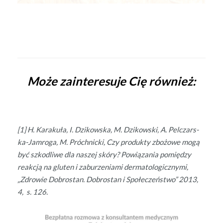
.
Może zainteresuje Cię również:
[1] H. Karakuła, I. Dzikows­ka, M. Dzikows­ki, A. Pel­czars­
ka-Jam­ro­ga, M. Próch­nic­ki, Czy pro­duk­ty zbożowe mogą
być szkodli­we dla naszej skóry? Pow­iąza­nia pomiędzy
reakcją na gluten i zaburzeni­a­mi der­ma­to­log­iczny­mi,
„Zdrowie Dobrostan. Dobrostan i Społeczeńst­wo” 2013,
4, s. 126.