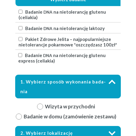
Badanie
na nietol­er­ancję glutenu
DNA
(celi­akia)
Badanie
na nietol­er­ancję laktozy
DNA
Paki­et Zdrowe Jeli­ta – najpop­u­larniejsze
nietol­er­anc­je pokar­mowe *oszczędza­sz 100zł*
Badanie
na nietol­er­ancję glutenu
DNA
express (celi­akia)
1. Wybierz sposób wyko­na­nia bada­
nia
Wiz­y­ta w przychodni
Badanie w domu (zamówie­nie zestawu)
2. Wybierz lokaliza­cję