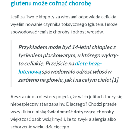
glutenu może cofnąć chorobę
Jeśli za Two­je kłopo­ty za włosa­mi odpowia­da celi­akia,
wye­lim­i­nowanie czyn­ni­ka toksy­cznego (glutenu) może
spowodować remisję choro­by i odrost włosów.
Przykła­dem może być 14-let­ni chło­piec z
łysie­niem plack­owatym, u którego wykry­
to celi­ak­ię. Prze­jś­cie na
dietę bezg­
lutenową
spowodowało odrost włosów
zarówno na głowie, jak i na całym ciele! [1]
Resz­ta nie ma nieste­ty poję­cia, że w ich jeli­tach toczy się
niebez­pieczny stan zapal­ny. Dlaczego? Chodzi przede
wszys­tkim o
niską świado­mość doty­czącą choro­by
–
więk­szość osób wciąż myśli, że to zwykła aler­gia albo
schorze­nie wieku dziecięcego.