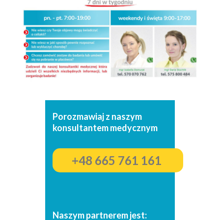
Porozmawiaj z naszym
konsultantem medycznym
+48 665 761 161
Naszym partnerem jest: