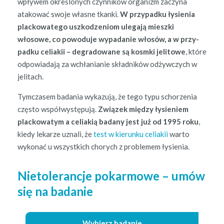
wpły­wem określonych czyn­ników orga­nizm zaczy­na
atakować swo­je własne tkan­ki.
W przy­pad­ku łysienia
plack­owa­t­ego uszkodzeniom ule­ga­ją miesz­ki
włosowe, co powodu­je wypadanie włosów, a w przy­
pad­ku celi­akii – degrad­owane są kosm­ki jeli­towe
, które
odpowiada­ją za wchła­ni­an­ie skład­ników odży­w­czych w
jelitach.
Tym­cza­sem bada­nia wykazu­ją, że tego typu schorzenia
częs­to współwys­tępu­ją.
Związek między łysie­niem
plack­owatym a celi­ak­ią badany jest już od 1995 roku
,
kiedy lekarze uznali, że
test w kierunku celi­akii
warto
wykon­ać u wszys­t­kich chorych z prob­le­mem łysienia.
Nietolerancje pokarmowe – umów
się na badanie
Wybierz badanie