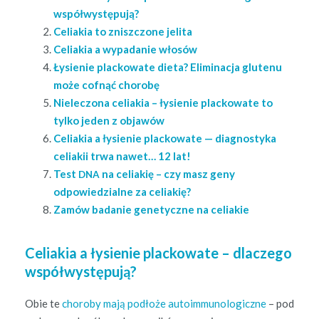
współwystępują?
Celi­akia to zniszc­zone jelita
Celi­akia a wypadanie włosów
Łysie­nie plack­owate dieta? Elim­i­nac­ja glutenu
może cofnąć chorobę
Nielec­zona celi­akia – łysie­nie plack­owate to
tylko jeden z objawów
Celi­akia a łysie­nie plack­owate — diag­nos­ty­ka
celi­akii trwa nawet… 12 lat!
Test
na celi­ak­ię – czy masz geny
DNA
odpowiedzialne za celiakię?
Zamów badanie gene­ty­czne na celiakie
Celiakia a łysienie plackowate – dlaczego
współwystępują?
Obie te
choro­by mają podłoże autoim­muno­log­iczne
– pod