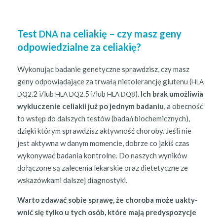
Test
na celiakię – czy masz geny
DNA
odpowiedzialne za celiakię?
Wykonu­jąc badanie gene­ty­czne sprawdzisz, czy masz
geny odpowiada­jące za trwałą nietol­er­ancję glutenu (
HLA
.2 i/lub
.5 i/lub
).
Ich brak umożli­wia
DQ2
HLA
DQ2
HLA
DQ8
wyk­lucze­nie celi­akii już po jed­nym bada­niu
, a obec­ność
to wstęp do dal­szych testów (badań bio­chemicznych),
dzię­ki którym sprawdzisz akty­wność choro­by. Jeśli nie
jest akty­w­na w danym momen­cie, dobrze co jak­iś czas
wykony­wać bada­nia kon­trolne. Do naszych wyników
dołąc­zone są zalece­nia lekarskie oraz diete­ty­czne ze
wskazówka­mi dal­szej diagnostyki.
Warto zdawać sobie sprawę, że choro­ba może uak­ty­
wnić się tylko u tych osób, które mają predys­pozy­c­je