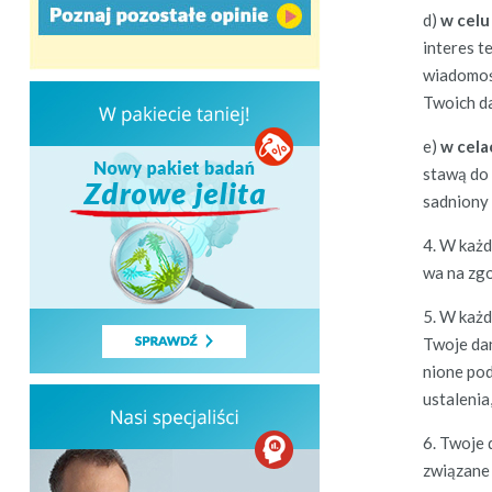
d)
w celu
interes te
wiado­moś
Twoich da
e)
w celac
stawą do 
sad­niony 
4. W każd
wa na zgo
5. W każd
Two­je da
nione pod
ustal­e­n
6. Two­je
związane z