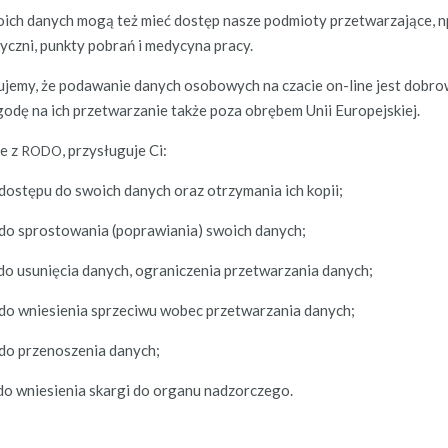
ich danych mogą też mieć dostęp nasze pod­mio­ty przetwarza­jące, np.
y­czni, punk­ty pobrań i medy­cy­na pracy.
mu­je­my, że podawanie danych osobowych na cza­cie on-line jest dobro
odę na ich przetwarzanie także poza obrębem Unii Europejskiej.
ie z
, przysługu­je Ci:
RODO
 dostępu do swoich danych oraz otrzy­ma­nia ich kopii;
 do spros­towa­nia (popraw­ia­nia) swoich danych;
 do usunię­cia danych, ograniczenia przetwarza­nia danych;
 do wniesienia sprze­ci­wu wobec przetwarza­nia danych;
 do przenoszenia danych;
 do wniesienia skar­gi do organu nadzorczego.