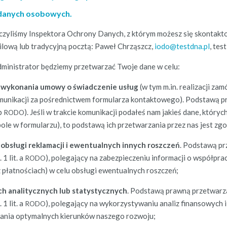
danych osobowych.
czyliśmy Inspek­to­ra Ochrony Danych, z którym możesz się skon­ta
lową lub trady­cyjną pocztą: Paweł Chrząszcz,
iodo@testdna.pl
, tes
dmin­is­tra­tor będziemy przetwarzać Two­je dane w celu:
 wyko­na­nia umowy o świad­cze­nie usług
(w tym m.in. real­iza­cji za
mu­nikacji za pośred­nictwem for­mu­la­rza kon­tak­towego). Pod­stawą p
 b
). Jeśli w trak­cie komu­nikacji podałeś nam jakieś dane, któryc
RODO
le w for­mu­la­rzu), to pod­stawą ich przetwarza­nia przez nas jest zgo­da
obsłu­gi rekla­macji i ewen­tu­al­nych innych roszczeń
. Pod­stawą pr
. 1 lit. a
), pole­ga­ją­cy na zabez­piecze­niu infor­ma­cji o współpr
RODO
płat­noś­ci­ach) w celu obsłu­gi ewen­tu­al­nych roszczeń;
h anal­i­ty­cznych lub statysty­cznych
. Pod­stawą prawną przetwarza­
. 1 lit. a
), pole­ga­ją­cy na wyko­rzysty­wa­niu anal­iz finan­sow
RODO
za­nia opty­mal­nych kierunk­ów naszego rozwoju;