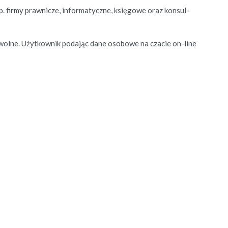
 firmy prawnicze, infor­maty­czne, księ­gowe oraz kon­sul­
wolne. Użytkown­ik poda­jąc dane osobowe na cza­cie on-line