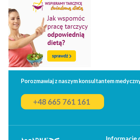
Porozmawiaj z naszym konsultantem medyczn
+48 665 761 161
Informacje 