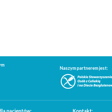
ym
Naszym partnerem jest:
dla pacjentów:
Kontakt: