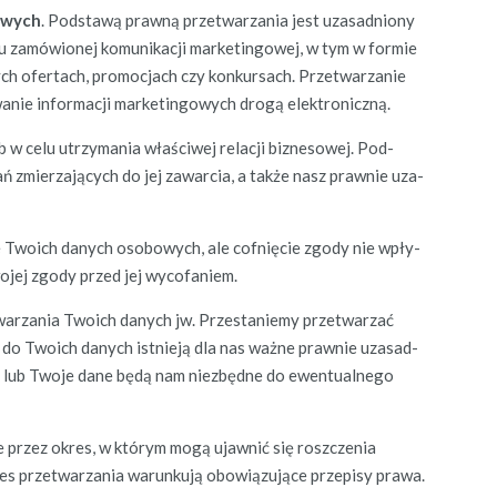
gowych
. Pod­stawą prawną przetwarza­nia jest uza­sad­niony
a­niu zamówionej komu­nikacji mar­ketingowej, w tym w formie
al­nych ofer­tach, pro­moc­jach czy konkur­sach. Przetwarzanie
anie infor­ma­cji mar­ketingowych drogą elektroniczną.
 w celu utrzy­ma­nia właś­ci­wej relacji biz­ne­sowej. Pod­
zmierza­ją­cych do jej zawar­cia, a także nasz prawnie uza­
ie Twoich danych osobowych, ale cofnię­cie zgody nie wpły­
o­jej zgody przed jej wycofaniem.
etwarza­nia Twoich danych jw. Przes­taniemy przetwarzać
 do Twoich danych ist­nieją dla nas ważne prawnie uza­sad­
 lub Two­je dane będą nam niezbędne do ewen­tu­al­nego
ne przez okres, w którym mogą ujawnić się roszczenia
okres przetwarza­nia warunk­u­ją obow­iązu­jące przepisy prawa.