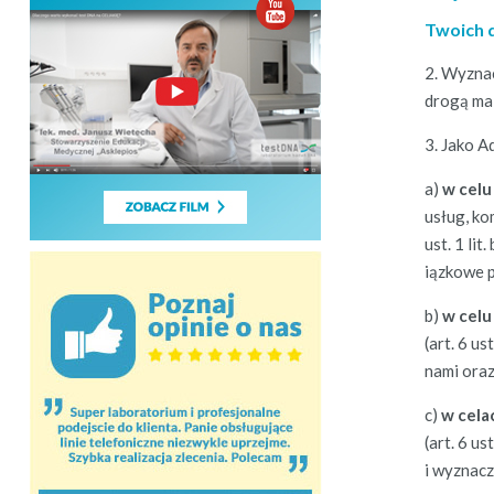
Twoich 
2. Wyz­na
drogą mai
3. Jako A
a)
w celu
usług, ko
ust. 1 lit.
iązkowe po
b)
w celu 
(art. 6 ust
nami oraz 
c)
w celac
(art. 6 ust
i wyz­nac