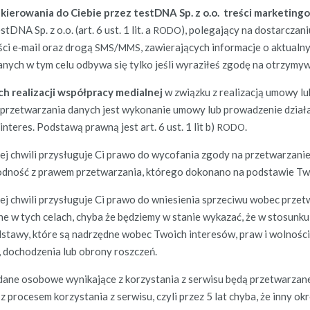
 kierowa­nia do Ciebie przez testD­NA Sp. z o.o. treś­ci mar­ketin
stD­NA Sp. z o.o. (art. 6 ust. 1 lit. a
), pole­ga­ją­cy na dostar­cz
RODO
­ci e‑mail oraz drogą
/
, zaw­ier­a­ją­cych infor­ma­c­je o aktu­
SMS
MMS
nych w tym celu odby­wa się tylko jeśli wyraz­iłeś zgodę na otrzymy­w
h real­iza­cji współpra­cy medi­al­nej
w związku z real­iza­cją umowy lub
przetwarza­nia danych jest wyko­nanie umowy lub prowadze­nie dzi­ałań 
interes. Pod­stawą prawną jest art. 6 ust. 1 lit b)
.
RODO
ej chwili przysługu­je Ci pra­wo do wyco­fa­nia zgody na przetwarzan
d­ność z prawem przetwarza­nia, którego doko­nano na pod­staw­ie Tw
ej chwili przysługu­je Ci pra­wo do wniesienia sprze­ci­wu wobec prz
ne w tych celach, chy­ba że będziemy w stanie wykazać, że w sto­sunku
­stawy, które są nadrzędne wobec Twoich interesów, praw i wol­noś­ci
ia, dochodzenia lub obrony roszczeń.
 dane osobowe wynika­jące z korzys­ta­nia z ser­wisu będą przetwarza
 pro­ce­sem korzys­ta­nia z ser­wisu, czyli przez 5 lat chy­ba, że inny 