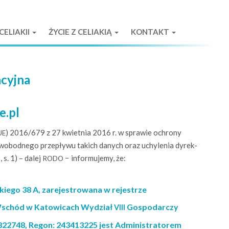
ELIAKII
ŻYCIE Z CELIAKIĄ
KONTAKT
acyjna
e.pl
) 2016/679 z 27 kwiet­nia 2016 r. w spraw­ie ochrony
UE
o­bod­nego przepły­wu takich danych oraz uchyle­nia dyrek­
 s. 1) – dalej
− infor­mu­je­my, że:
RODO
skiego 38 A, zarejestrowana w rejestrze
Wschód w Katowicach Wydział
Gospodarczy
VIII
822748, Regon: 243413225 jest Administratorem