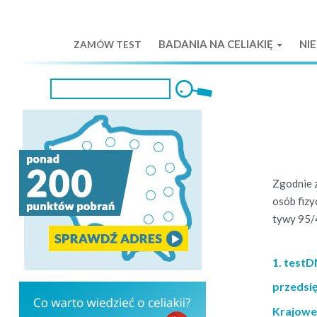
BADANIA NA CELIAKIĘ
NI
ZAMÓW
TEST
Zgod­nie z
osób fizy
ty­wy 95/
1. test
przedsi
Krajowe