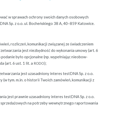
k­tować w sprawach ochrony swoich danych osobowych
tD­NA Sp. z o.o. ul. Bocheńskiego 38 A, 40–859 Katowice.
mówień, rozliczeń, komu­nikacji związanej ze świad­cze­niem
rzetwarza­nia jest niezbęd­ność do wyko­na­nia umowy (art. 6
h podanie było opcjon­alne (np. wypeł­ni­a­jąc nieobow­
 (art. 6 ust. 1 lit. a
);
RODO
zetwarza­nia jest uza­sad­niony interes testD­NA Sp. z o.o.
a­cy (w tym. m.in. o his­torii Twoich zamówień, komu­nikacji z
nia jest prawnie uza­sad­niony interes testD­NA Sp. z o.o.
ych i sprzedażowych na potrze­by wewnętrznego rapor­towa­nia