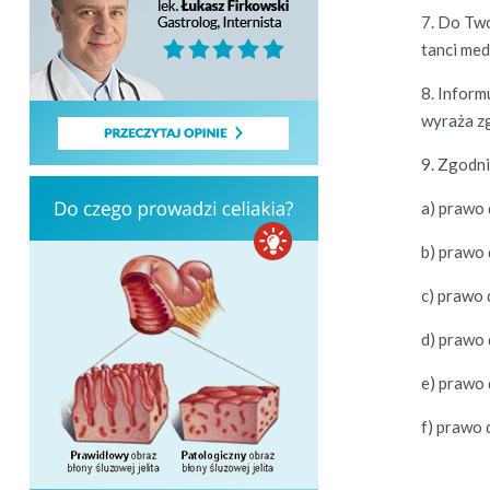
7. Do Two
tan­ci med
8. Infor­
wyraża zg
9. Zgod­n
a) pra­wo
b) pra­wo
c) pra­wo
d) pra­wo
e) pra­wo
f) pra­wo