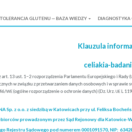
ETOLERANCJA GLUTENU — BAZA WIEDZY
DIAGNOSTYKA C
Klauzula inform
celiakia-badani
 art. 13 ust. 1−2 roz­porządzenia Par­la­men­tu Europe­jskiego i Rady (
­cznych w związku z przetwarzaniem danych osobowych i w spraw­ie sw
46/
(ogólne roz­porządze­nie o ochronie danych) (Dz. Urz.
L 119,
WE
UE
DNA
Sp. z o.o. z siedzibą w Katowicach przy ul. Feliksa Bocheń
ębiorców prowadzonym przez Sąd Rejonowy dla Katowice-
go Rejestru Sądowego pod numerem 0001091570,
: 6342
NIP