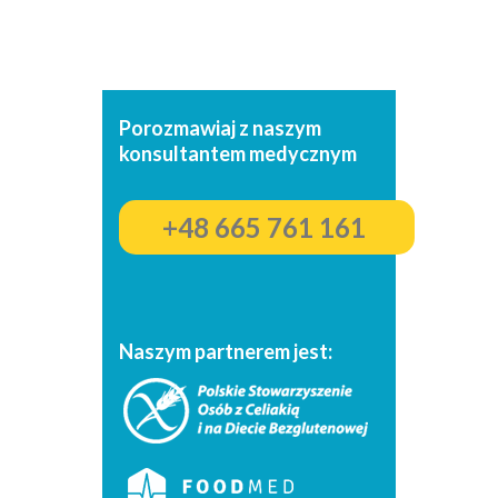
Porozmawiaj z naszym
konsultantem medycznym
+48 665 761 161
Naszym partnerem jest: