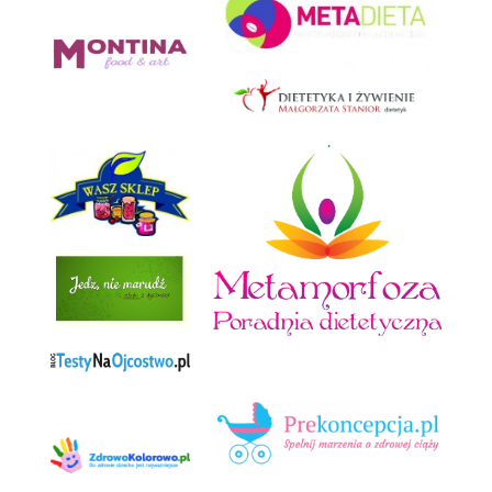
.
.
.
.