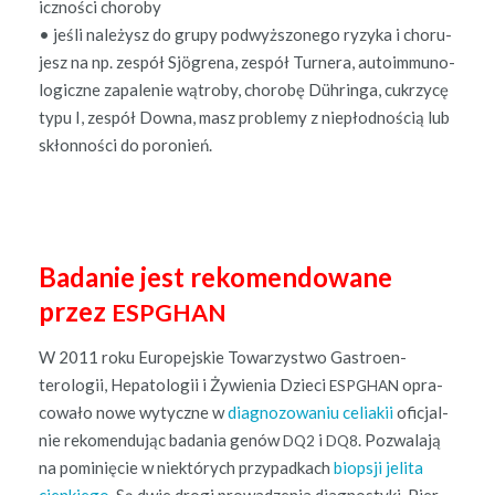
icznoś­ci choroby
• jeśli należysz do grupy pod­wyżs­zonego ryzy­ka i cho­ru­
jesz na np. zespół Sjö­grena, zespół Turn­era, autoim­muno­
log­iczne zapale­nie wątro­by, chorobę Dühringa, cukrzy­cę
typu I, zespół Dow­na, masz prob­le­my z niepłod­noś­cią lub
skłon­noś­ci do poronień.
Badanie jest rekomendowane
przez
ESPGHAN
W 2011 roku Europe­jskie Towarzyst­wo Gas­troen­
terologii, Hepa­tologii i Żywienia Dzieci
opra­
ESPGHAN
cow­ało nowe wyty­czne w
diag­no­zowa­niu celi­akii
ofic­jal­
nie rekomen­du­jąc bada­nia genów
i
. Pozwala­ją
DQ2
DQ8
na pominię­cie w niek­tórych przy­pad­kach
biop­sji jeli­ta
cienkiego
. Są dwie dro­gi prowadzenia diag­nos­ty­ki. Pier­