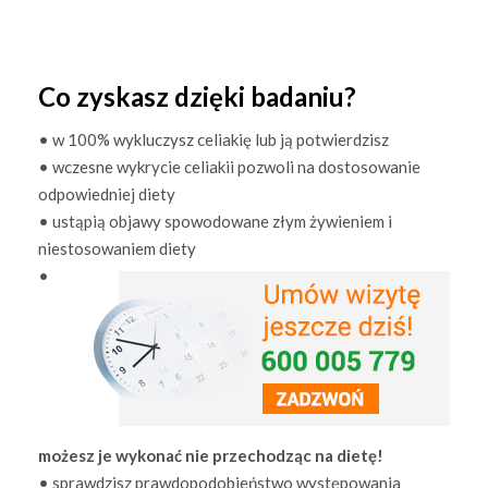
Co zyskasz dzięki badaniu?
• w 100% wyk­luczysz celi­ak­ię lub ją potwierdzisz
• wczesne wykrycie celi­akii poz­woli na dos­tosowanie
odpowied­niej diety
• ustąpią objawy spowodowane złym żywie­niem i
niestosowaniem diety
•
możesz je wykon­ać nie prze­chodząc na dietę!
• sprawdzisz praw­dopodobieńst­wo wys­tępowa­nia