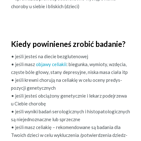
choro­by u siebie i blis­kich (dzieci)
Kiedy powinieneś zrobić badanie?
• jeśli jesteś na diecie bezglutenowej
• jeśli masz
objawy celi­akii
: biegun­ka, wymio­ty, wzdę­cia,
częste bóle głowy, stany depresyjne, niska masa ciała itp
• jeśli krewni cho­ru­ją na celi­ak­ię w celu oce­ny predys­
pozy­cji genetycznych
• jeśli jesteś obciążony gene­ty­cznie i lekarz pode­jrze­wa
u Ciebie chorobę
• jeśli wyni­ki badań sero­log­icznych i histopa­to­log­icznych
są niejed­noz­naczne lub sprzeczne
• jeśli masz celi­ak­ię – rekomen­dowane są bada­nia dla
Twoich dzieci w celu wyk­luczenia /potwierdzenia dziedz­