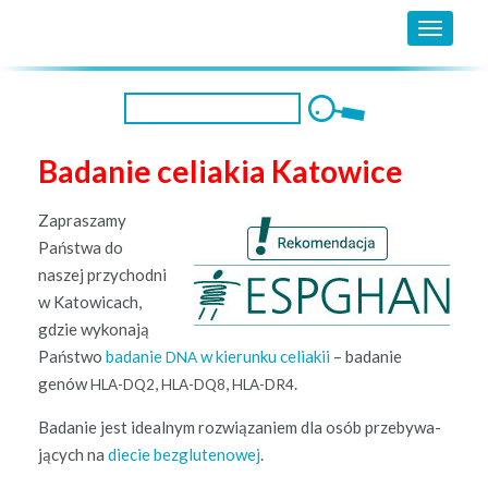
MENU
Badanie celiakia Katowice
Zaprasza­my
Państ­wa do
naszej przy­chod­ni
w Katow­icach,
gdzie wykon­a­ją
Państ­wo
badanie
w kierunku celi­akii
– badanie
DNA
genów
,
,
.
HLA-DQ2
HLA-DQ8
HLA-DR4
Badanie jest ide­al­nym rozwiązaniem dla osób prze­by­wa­
ją­cych na
diecie bezg­lutenowej
.