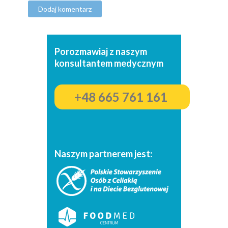
Porozmawiaj z naszym
konsultantem medycznym
+48 665 761 161
Naszym partnerem jest: