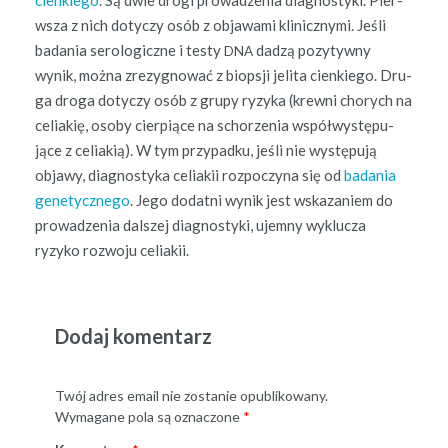
wsza z nich doty­czy osób z objawa­mi klin­iczny­mi. Jeśli
bada­nia sero­log­iczne i testy
dadzą pozy­ty­wny
DNA
wynik, moż­na zrezyg­nować z biop­sji jeli­ta cienkiego. Dru­
ga dro­ga doty­czy osób z grupy ryzy­ka (krewni chorych na
celi­ak­ię, oso­by cier­piące na schorzenia współwys­tępu­
jące z celi­ak­ią). W tym przy­pad­ku, jeśli nie wys­tępu­ją
objawy, diag­nos­ty­ka celi­akii rozpoczy­na się od
bada­nia
gene­ty­cznego
. Jego dodat­ni wynik jest wskazaniem do
prowadzenia dal­szej diag­nos­ty­ki, ujem­ny wyk­lucza
ryzyko roz­wo­ju celiakii.
Dodaj komentarz
Twój adres email nie zostanie opublikowany.
Wymagane pola są oznaczone
*