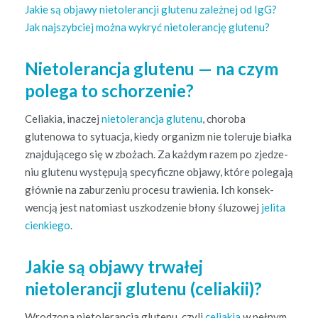
Jakie są objawy nietol­er­ancji glutenu zależnej od IgG?
Jak najszy­b­ciej moż­na wykryć nietol­er­ancję glutenu?
Nietolerancja glutenu — na czym
polega to schorzenie?
Celi­akia, inaczej
nietol­er­anc­ja glutenu
, choro­ba
glutenowa to sytu­ac­ja, kiedy orga­nizm nie toleru­je biał­ka
zna­j­du­jącego się w zbożach. Za każdym razem po zjedze­
niu glutenu wys­tępu­ją specy­ficzne objawy, które pole­ga­ją
głównie na zaburze­niu pro­ce­su traw­ienia. Ich kon­sek­
wencją jest nato­mi­ast uszkodze­nie błony ślu­zowej
jeli­ta
cienkiego
.
Jakie są objawy trwałej
nietolerancji glutenu (celiakii)?
Wrod­zona nietol­er­anc­ja glutenu, czyli
celi­akia
w pełnym