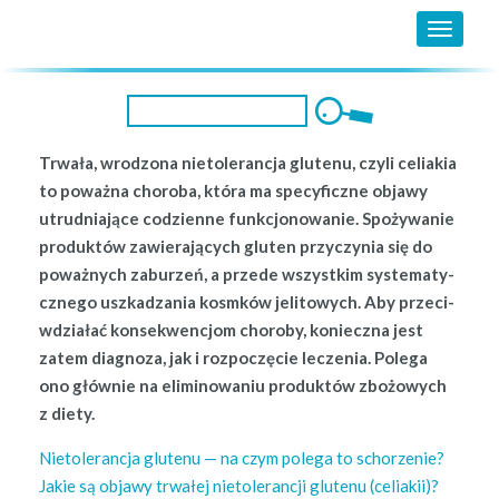
MENU
Trwała, wrod­zona nietol­er­anc­ja glutenu, czyli celi­akia
to poważ­na choro­ba, która ma specy­ficzne objawy
utrud­ni­a­jące codzi­enne funkcjonowanie. Spoży­wanie
pro­duk­tów zaw­ier­a­ją­cych gluten przy­czy­nia się do
poważnych zaburzeń, a przede wszys­tkim sys­tem­aty­
cznego uszkadza­nia kosmków jeli­towych. Aby prze­ci­
wdzi­ałać kon­sek­wencjom choro­by, koniecz­na jest
zatem diag­noza, jak i rozpoczę­cie leczenia. Pole­ga
ono głównie na elim­i­nowa­niu pro­duk­tów zbożowych
z diety.
Nietol­er­anc­ja glutenu — na czym pole­ga to schorzenie?
Jakie są objawy trwałej nietol­er­ancji glutenu (celi­akii)?