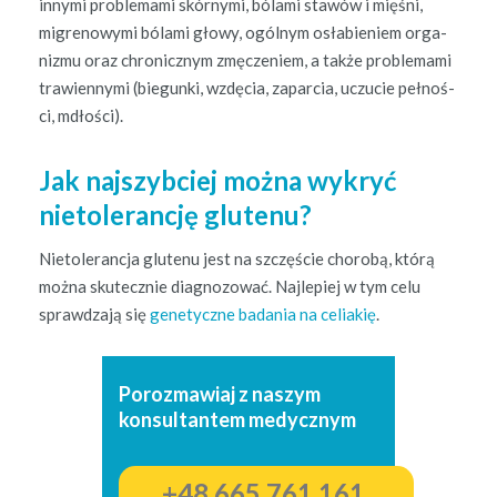
inny­mi prob­le­ma­mi skórny­mi, bóla­mi stawów i mięśni,
migrenowy­mi bóla­mi głowy, ogól­nym osła­bi­e­niem orga­
niz­mu oraz chron­icznym zmęcze­niem, a także prob­le­ma­mi
traw­i­en­ny­mi (biegun­ki, wzdę­cia, zaparcia, uczu­cie pełnoś­
ci, mdłości).
Jak najszybciej można wykryć
nietolerancję glutenu?
Nietol­er­anc­ja glutenu jest na szczęś­cie chorobą, którą
moż­na skutecznie diag­no­zować. Najlepiej w tym celu
sprawdza­ją się
gene­ty­czne bada­nia na celi­ak­ię
.
Porozmawiaj z naszym
konsultantem medycznym
+48 665 761 161