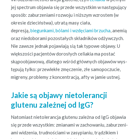
jej spec­trum objaw­ia się przede wszys­tkim w następu­ją­cy
sposób: zaburzeni­a­mi roz­wo­ju i niższym wzrostem (w
okre­sie dziecińst­wa), utratą masy ciała,
depresją,
biegunka­mi, bóla­mi i wzdę­ci­a­mi brzucha
, ane­mią
oraz niedob­o­ra­mi pozostałych skład­ników odży­w­czych.
Nie zawsze jed­nak pojaw­ia­ją sią tak typowe objawy. U
więk­szoś­ci pac­jen­tów dorosłych celi­akia ma postać
skąpoob­ja­wową, dlat­ego wśród głównych objawów wys­
tępu­ją tylko: przewlekłe zmęcze­nie, złe samopoczu­cie,
migreny, prob­le­my z kon­cen­tracją, afty w jamie ustnej.
Jakie są objawy nietolerancji
glutenu zależnej od IgG?
Nato­mi­ast nietol­er­anc­ja glutenu zależ­na od IgG objaw­ia
się przede wszys­tkim: zmi­ana­mi w zachowa­niu, zaburzeni­
a­mi widzenia, trud­noś­ci­a­mi w zasyp­i­a­niu, trądzikiem i