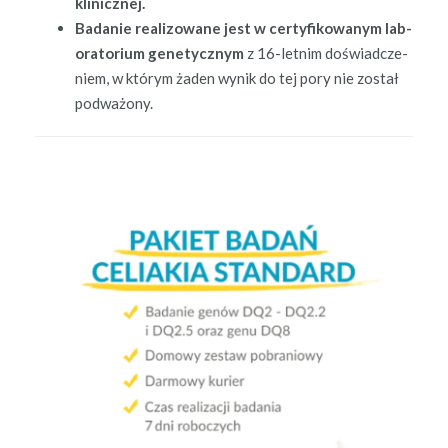
klinicznej.
Badanie real­i­zowane jest w cer­ty­fikowanym lab­
o­ra­to­ri­um gene­ty­cznym
z 16-let­nim doświad­cze­
niem, w którym żaden wynik do tej pory nie został
podważony.
.