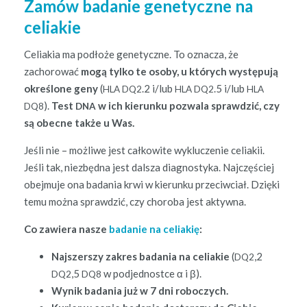
Zamów badanie genetyczne na
celiakie
Celi­akia ma podłoże gene­ty­czne. To oznacza, że
zachorować
mogą tylko te oso­by, u których wys­tępu­ją
określone geny
(
.2 i/lub
.5 i/lub
HLA
DQ2
HLA
DQ2
HLA
).
Test
w ich kierunku pozwala sprawdz­ić, czy
DQ8
DNA
są obec­ne także u Was.
Jeśli nie – możli­we jest całkowite wyk­lucze­nie celi­akii.
Jeśli tak, niezbęd­na jest dal­sza diag­nos­ty­ka. Najczęś­ciej
obe­j­mu­je ona bada­nia krwi w kierunku prze­ci­w­ci­ał. Dzię­ki
temu moż­na sprawdz­ić, czy choro­ba jest aktywna.
Co zaw­iera nasze
badanie na celi­ak­ię
:
Najsz­er­szy zakres bada­nia na celi­akie
(
,2
DQ2
,5
w pod­jed­nos­tce α i β).
DQ2
DQ8
Wynik bada­nia już w 7 dni roboczych.