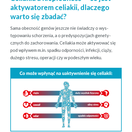
aktywatorem celiakii, dlaczego
warto się zbadać?
Sama obec­ność genów jeszcze nie świad­czy o wys­
tępowa­niu schorzenia, a o predys­pozy­c­jach gene­ty­
cznych do zachorowa­nia. Celi­akia może akty­wować się
pod wpły­wem m.in. spad­ku odpornoś­ci, infekcji, ciąży,
dużego stre­su, oper­acji czy w podeszłym wieku.