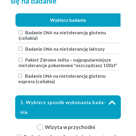
się na badanie
Wybierz badanie
Badanie
na nietol­er­ancję glutenu
DNA
(celi­akia)
Badanie
na nietol­er­ancję laktozy
DNA
Paki­et Zdrowe Jeli­ta – najpop­u­larniejsze
nietol­er­anc­je pokar­mowe *oszczędza­sz 100zł*
Badanie
na nietol­er­ancję glutenu
DNA
express (celi­akia)
1. Wybierz sposób wyko­na­nia bada­
nia
Wiz­y­ta w przychodni