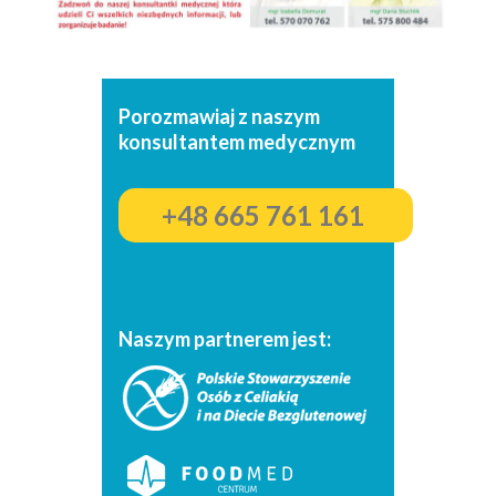
Porozmawiaj z naszym
konsultantem medycznym
+48 665 761 161
Naszym partnerem jest: