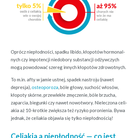
Oprócz niepłod­noś­ci, spad­ku libido, kłopotów hor­mon­al­
nych czy impo­tencji niedobo­ry sub­stancji odży­w­czych
mogą powodować szereg innych kłopotów zdrowotnych.
To m.in. afty w jamie ust­nej, spadek nas­tro­ju (nawet
depres­ja),
osteo­poroza
, bóle głowy, suchość włosów,
kłopo­ty skórne, przewlekłe zmęcze­nie, bóle brzucha,
zaparcia, biegun­ki czy nawet nowot­wory. Nielec­zona celi­
akia aż 10-krotkie zwięk­sza też ryzyko poronienia. Bywa
jed­nak, że celi­akia objaw­ia się tylko niepłodnością!
Celiakia a niepłodność — co jest