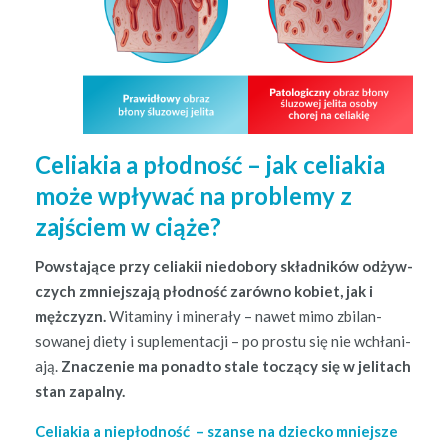
Celiakia a płodność – jak celiakia
może wpływać na problemy z
zajściem w ciąże?
Pow­sta­jące przy celi­akii niedobo­ry skład­ników odży­w­
czych zmniejsza­ją płod­ność zarówno kobi­et, jak i
mężczyzn.
Wit­a­miny i min­er­ały – nawet mimo zbi­lan­
sowanej diety i suple­men­tacji – po pros­tu się nie wchła­ni­
a­ją.
Znacze­nie ma pon­ad­to stale toczą­cy się w jeli­tach
stan zapalny.
Celi­akia a niepłod­ność – szanse na dziecko mniejsze