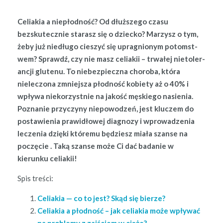
Celi­akia a niepłod­ność? Od dłuższego cza­su
bezskutecznie starasz się o dziecko? Marzysz o tym,
żeby już niedłu­go cieszyć się upragnionym potomst­
wem? Sprawdź, czy nie masz celi­akii – trwałej nietol­er­
ancji glutenu. To niebez­piecz­na choro­ba, która
nielec­zona zmniejsza płod­ność kobi­ety aż o 40% i
wpły­wa nieko­rzyst­nie na jakość męskiego nasienia.
Poz­nanie przy­czyny niepowodzeń, jest kluczem do
postaw­ienia praw­idłowej diag­nozy i wprowadzenia
leczenia dzię­ki które­mu będziesz miała szanse na
poczę­cie . Taką szanse może Ci dać badanie w
kierunku celiakii!
Spis treś­ci:
Celi­akia — co to jest? Skąd się bierze?
Celi­akia a płod­ność – jak celi­akia może wpły­wać
na prob­le­my z zajś­ciem w ciąże?