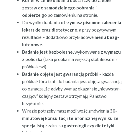
Kuri­er w cenie bada­nia dostar­czy do Ciebie
zestaw do samodziel­nego pobra­nia i
odbierze
go po zamówie­niu na stronie.
Do wyniku
bada­nia otrzy­masz pisemne zalece­nia
lekarskie oraz diete­ty­czne
, a przy pozy­ty­wnym
rezulta­cie – dodatkowo przykład­owe
menu bezg­
lutenowe.
Badanie jest bezbolesne
, wykony­wane
z wymazu
z policz­ka
(taka prób­ka ma więk­szą sta­bil­ność niż
prób­ka krwi).
Badanie objęte jest gwarancją prób­ki
– każ­da
prób­ka która trafi do bada­nia jest obję­ta gwarancją
co oznacza, że gdy­by wymaz okazał się „niewystar­
cza­ją­cy” kole­jny zestaw otrzy­ma­ją Państ­wo
bezpłatnie.
W razie potrze­by masz możli­wość zmówienia
30-
min­u­towej kon­sul­tacji tele­fon­icznej wyniku ze
spec­jal­istą
z zakre­su
gas­trologii czy diete­ty­ki