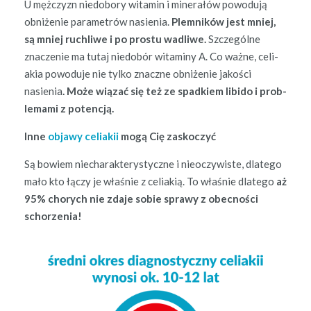
U mężczyzn niedobo­ry wit­a­min i min­er­ałów powodu­ją
obniże­nie para­metrów nasienia.
Plem­ników jest mniej,
są mniej ruch­li­we i po pros­tu wadli­we.
Szczególne
znacze­nie ma tutaj niedobór wit­a­miny A. Co ważne, celi­
akia powodu­je nie tylko znaczne obniże­nie jakoś­ci
nasienia
. Może wiązać się też ze spad­kiem libido i prob­
le­ma­mi z potencją.
Inne
objawy celi­akii
mogą Cię zaskoczyć
Są bowiem niecharak­terysty­czne i nieoczy­wiste, dlat­ego
mało kto łączy je właśnie z celi­ak­ią. To właśnie dlat­ego
aż
95% chorych nie zda­je sobie sprawy z obec­noś­ci
schorzenia!