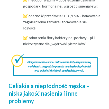
gospo­dar­ki hor­mon­al­nej, wzrost ciśnienia krwi;
obec­ność prze­ci­w­ci­ał
/
– hamowanie
TTG
EMA
zag­nieżdże­nia zar­o­d­ka i for­mowa­nia się
łożyska;
zaburzenia flo­ry bak­teryjnej pochwy – pH
nieko­rzystne dla „wędrów­ki plemników”.
Celiakia a niepłodność męska –
niska jakość nasienia i inne
problemy