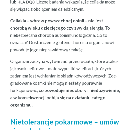
lub
. Liczne bada­nia wskazu­ją, że celi­akia może
HLA
DQ8
się wiązać z obciąże­niem dziedzicznym.
Celi­akia – wbrew powszech­nej opinii – nie jest
chorobą wieku dziecięcego czy zwykłą alergią.
To
niebez­piecz­na choro­ba autoim­muno­log­icz­na. Co to
oznacza? Dostar­cze­nie glutenu chore­mu orga­niz­mowi
powodu­je jego niepraw­idłową reakcję.
Orga­nizm zaczy­na wyt­warzać prze­ci­w­ci­ała, które ataku­
ją kosm­ki jeli­towe – małe wypust­ki w jeli­tach, których
zadaniem jest wchła­ni­an­ie skład­ników odży­w­czych. Zde­
grad­owane kosm­ki nie mogą nieste­ty poprawnie
funkcjonować,
co powodu­je niedobo­ry i niedoży­wie­nie,
a w kon­sek­wencji odbi­ja się na dzi­ała­niu całego
organizmu.
Nietolerancje pokarmowe – umów