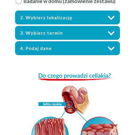
Badanie w domu (zamówie­nie zestawu)
2. Wybierz lokaliza­cję
3. Wybierz ter­min
4. Podaj dane