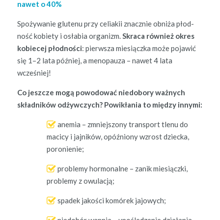
nawet o 40%
Spoży­wanie glutenu przy celi­akii znacznie obniża płod­
ność kobi­ety i osłabia orga­nizm.
Skra­ca również okres
kobiecej płod­noś­ci
: pier­wsza miesiącz­ka może pojaw­ić
się 1–2 lata później, a menopauza – nawet 4 lata
wcześniej!
Co jeszcze mogą powodować niedobo­ry ważnych
skład­ników odży­w­czych? Powikła­nia to między innymi:
ane­mia – zmniejs­zony trans­port tlenu do
maci­cy i jajników, opóźniony wzrost dziec­ka,
poronienie;
prob­le­my hor­mon­alne – zanik miesiącz­ki,
prob­le­my z owulacją;
spadek jakoś­ci komórek jajowych;
niedobór wap­nia – upośledze­nie dzi­ała­nia