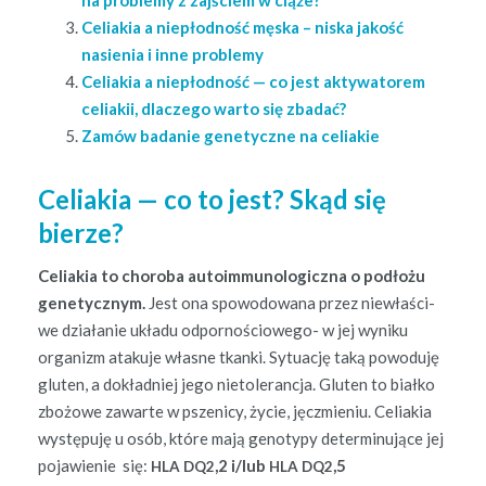
Celi­akia a niepłod­ność męs­ka – niska jakość
nasienia i inne problemy
Celi­akia a niepłod­ność — co jest akty­wa­torem
celi­akii, dlaczego warto się zbadać?
Zamów badanie gene­ty­czne na celiakie
Celiakia — co to jest? Skąd się
bierze?
Celi­akia to choro­ba autoim­muno­log­icz­na o podłożu
gene­ty­cznym.
Jest ona spowodowana przez niewłaś­ci­
we dzi­ałanie układu odpornoś­ciowego- w jej wyniku
orga­nizm ataku­je własne tkan­ki. Sytu­ację taką powodu­ję
gluten, a dokład­niej jego nietol­er­anc­ja. Gluten to białko
zbożowe zawarte w pszeni­cy, życie, jęczmie­niu. Celi­akia
wys­tępu­ję u osób, które mają geno­typy deter­min­u­jące jej
pojaw­ie­nie się:
,2 i/lub
,5
HLA
DQ2
HLA
DQ2