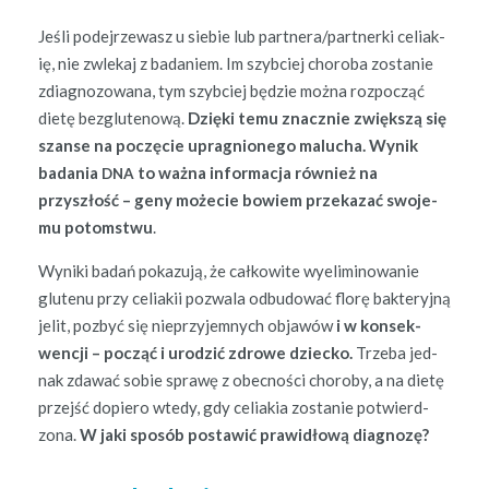
Jeśli pode­jrze­wasz u siebie lub partnera/partnerki celi­ak­
ię, nie zwlekaj z badaniem. Im szy­b­ciej choro­ba zostanie
zdi­ag­no­zowana, tym szy­b­ciej będzie moż­na rozpocząć
dietę bezg­lutenową.
Dzię­ki temu znacznie zwięk­szą się
szanse na poczę­cie upragnionego malucha. Wynik
bada­nia
to waż­na infor­ma­c­ja również na
DNA
przyszłość – geny może­cie bowiem przekazać swo­je­
mu potomst­wu
.
Wyni­ki badań pokazu­ją, że całkowite wye­lim­i­nowanie
glutenu przy celi­akii pozwala odbu­dować florę bak­teryjną
jelit, pozbyć się nieprzy­jem­nych objawów
i w kon­sek­
wencji – począć i urodz­ić zdrowe dziecko.
Trze­ba jed­
nak zdawać sobie sprawę z obec­noś­ci choro­by, a na dietę
prze­jść dopiero wtedy, gdy celi­akia zostanie potwierd­
zona.
W jaki sposób postaw­ić praw­idłową diagnozę?