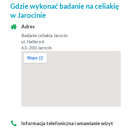
Gdzie wykonać badanie na celiakię
w Jarocinie
Adres
Badanie celi­akia Jarocin
ul. Hallera 6
63–200 Jarocin
Infor­ma­c­ja tele­fon­icz­na i umaw­ian­ie wizyt