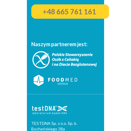
+48 665 761 161
Naszym partnerem jest:
TESTDNA Sp. z o.o. Sp. k.
Bocheńskiego 38a