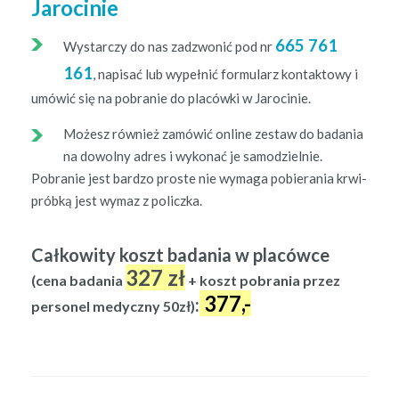
Jarocinie
665 761
Wystar­czy do nas zadz­wonić pod nr
161
, napisać lub wypełnić for­mu­la­rz kon­tak­towy i
umówić się na pobranie do placów­ki w Jarocinie.
Możesz również zamówić online zestaw do bada­nia
na dowol­ny adres i wykon­ać je samodziel­nie.
Pobranie jest bard­zo proste nie wyma­ga pobiera­nia krwi-
próbką jest wymaz z policzka.
Całkowity koszt badania w placówce
327 zł
(cena badania
+ koszt pobrania przez
377,-
:
personel medyczny 50zł)