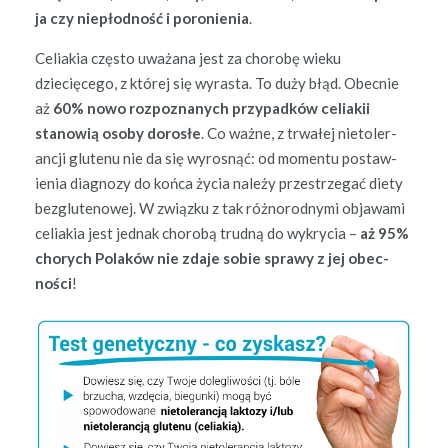
ja czy niepłod­ność i poronienia
.
Celi­akia częs­to uważana jest za chorobę wieku
dziecięcego, z której się wyras­ta. To duży błąd. Obec­nie
aż
60% nowo rozpoz­nanych przy­pad­ków celi­akii
stanow­ią oso­by dorosłe
. Co ważne, z trwałej nietol­er­
ancji glutenu nie da się wyros­nąć: od momen­tu postaw­
ienia diag­nozy do koń­ca życia należy przestrze­gać diety
bezg­lutenowej. W związku z tak różnorod­ny­mi objawa­mi
celi­akia jest jed­nak chorobą trud­ną do wykrycia –
aż 95%
chorych Polaków nie zda­je sobie sprawy z jej obec­
noś­ci
!