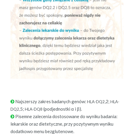
Najsz­er­szy zakres badanych genów:
,2;
HLA-DQ2
HLA-
,5;
(pod­jed­nos­t­ki α i β).
DQ2
HLA-DQ8
Pisemne zalece­nia dos­tosowane do wyniku bada­nia:
lekarskie oraz diete­ty­czne, przy pozy­ty­wnym wyniku
dodatkowo menu bezglutenowe.