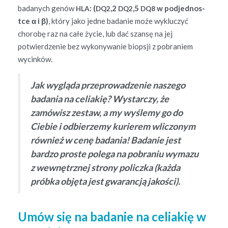
badanych genów
: (
,2
,5
w pod­jed­nos­
HLA
DQ2
DQ2
DQ8
tce α i β)
, który jako jedne badanie może wyk­luczyć
chorobę raz na całe życie, lub dać szan­sę na jej
potwierdze­nie bez wykony­wanie biop­sji z pobraniem
wycinków.
Jak wyglą­da przeprowadze­nie naszego
bada­nia na celi­ak­ię? Wystar­czy, że
zamówisz zestaw, a my wyśle­my go do
Ciebie i odbierze­my kuri­erem wlic­zonym
również w cenę bada­nia! Badanie jest
bard­zo proste pole­ga na pobra­niu wymazu
z wewnętrznej strony policz­ka (każ­da
prób­ka obję­ta jest gwarancją jakości).
Umów się na badanie na celiakię w