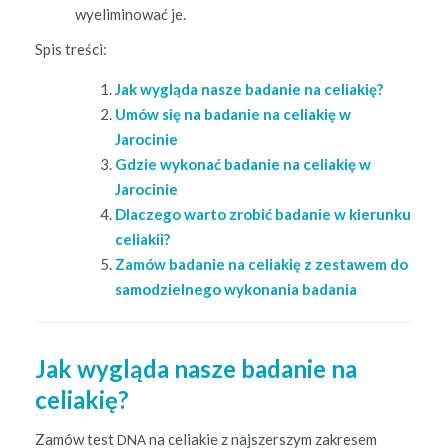
wye­lim­i­nować je.
Spis treś­ci:
Jak wyglą­da nasze badanie na celiakię?
Umów się na badanie na celi­ak­ię w
Jarocinie
Gdzie wykon­ać badanie na celi­ak­ię w
Jarocinie
Dlaczego warto zro­bić badanie w kierunku
celiakii?
Zamów badanie na celi­ak­ię z zestawem do
samodziel­nego wyko­na­nia badania
Jak wygląda nasze badanie na
celiakię?
Zamów test
na celi­akie z najsz­er­szym zakre­sem
DNA