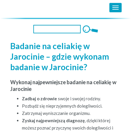
MENU
Badanie na celiakię w
Jarocinie – gdzie wykonam
badanie w Jarocinie?
Wykonaj najpewniejsze badanie na celiakię w
Jarocinie
Zad­baj o zdrowie
swo­je i swo­jej rodziny.
Pozbądź się nieprzy­jem­nych dolegliwości.
Zatrzy­maj wyniszczanie organizmu.
Zyskaj najpewniejszą diag­nozę
, dzię­ki której
możesz poz­nać przy­czynę swoich dolegli­woś­ci i