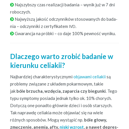
Najszyb­szy czas real­iza­cji bada­nia – wynik już w 7 dni
roboczych.
Najwyższą jakość odczyn­ników stosowanych do bada­
nia – odczyn­ni­ki z cer­ty­fikatem
.
IVD
Gwaranc­ja na prób­ki – co daje 100% pewność wyniku.
Dlaczego warto zrobić badanie w
kierunku celiakii?
Najbardziej charak­terysty­czny­mi
objawa­mi celi­akii
są
prob­le­my związane z ukła­dem pokar­mowym, takie
jak
bóle brzucha, wzdę­cia, zaparcia czy biegun­ki
. Tego
typu symp­to­my posi­a­da jed­nak tylko ok. 10% chorych.
Doty­czą one pon­ad­to głównie dzieci i osób starszych.
Tak naprawdę celi­akia może objaw­iać się na wiele
różnych sposobów. Mogą wys­tąpić np.
bóle głowy,
zmęcze­nie, ane­mia, afty,
nis­ki wzrost
, a nawet depres­