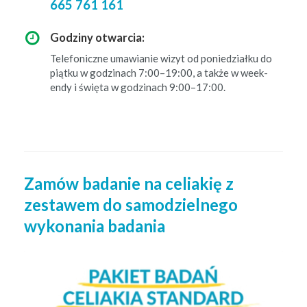
665 761 161
Godziny otwarcia:
Tele­fon­iczne umaw­ian­ie wiz­yt od poniedzi­ałku do
piątku w godz­i­nach 7:00–19:00, a także w week­
endy i świę­ta w godz­i­nach 9:00–17:00.
Zamów badanie na celiakię z
zestawem do samodzielnego
wykonania badania